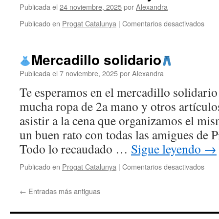
🩷
Publicada el
24 noviembre, 2025
por
Alexandra
en
Publicado en
Progat Catalunya
|
Comentarios desactivados
Acti
en
Bany
Mercadillo solidario
de
Pen
Publicada el
7 noviembre, 2025
por
Alexandra
Te esperamos en el mercadillo solidario
mucha ropa de 2a mano y otros artícul
asistir a la cena que organizamos el mi
un buen rato con todas las amigues de 
Todo lo recaudado …
Sigue leyendo
→
en
Publicado en
Progat Catalunya
|
Comentarios desactivados
Merc
←
Entradas más antiguas
solid