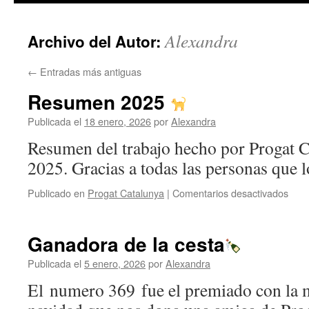
contenido
Alexandra
Archivo del Autor:
←
Entradas más antiguas
Resumen 2025
Publicada el
18 enero, 2026
por
Alexandra
Resumen del trabajo hecho por Progat C
2025. Gracias a todas las personas que l
en
Publicado en
Progat Catalunya
|
Comentarios desactivados
Res
202
Ganadora de la cesta
Publicada el
5 enero, 2026
por
Alexandra
El numero 369 fue el premiado con la m