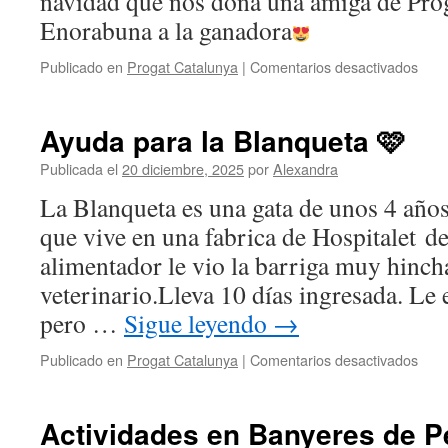
navidad que nos dona una amiga de Prog
Enorabuna a la ganadora
en
Publicado en
Progat Catalunya
|
Comentarios desactivados
Gan
de
la
Ayuda para la Blanqueta 🩷
cest
Publicada el
20 diciembre, 2025
por
Alexandra
La Blanqueta es una gata de unos 4 año
que vive en una fabrica de Hospitalet d
alimentador le vio la barriga muy hincha
veterinario.Lleva 10 días ingresada. Le
pero …
Sigue leyendo
→
en
Publicado en
Progat Catalunya
|
Comentarios desactivados
Ayu
para
la
Actividades en Banyeres de 
Blan