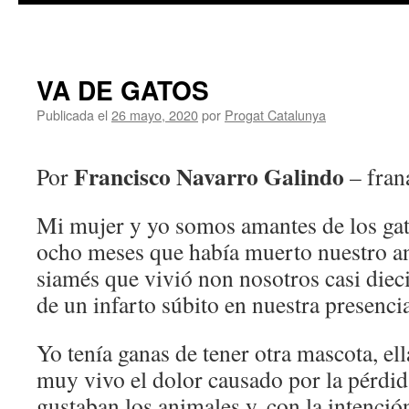
contenido
VA DE GATOS
Publicada el
26 mayo, 2020
por
Progat Catalunya
Francisco Navarro Galindo
Por
– fra
Mi mujer y yo somos amantes de los ga
ocho meses que había muerto nuestro ant
siamés que vivió non nosotros casi dieci
de un infarto súbito en nuestra presenci
Yo tenía ganas de tener otra mascota, ell
muy vivo el dolor causado por la pérdid
gustaban los animales y, con la intenció