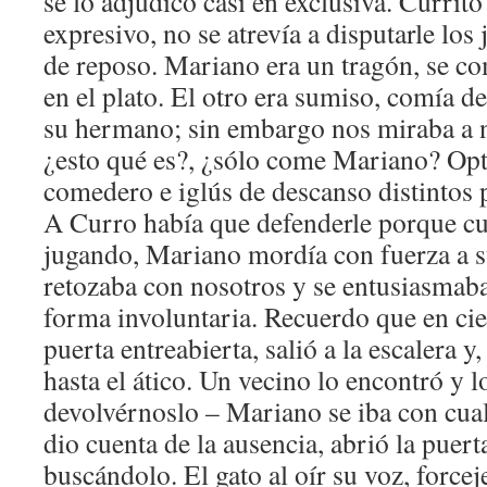
se lo adjudicó casi en exclusiva. Currit
expresivo, no se atrevía a disputarle los 
de reposo. Mariano era un tragón, se co
en el plato. El otro era sumiso, comía d
su hermano; sin embargo nos miraba a 
¿esto qué es?, ¿sólo come Mariano? Op
comedero e iglús de descanso distintos p
A Curro había que defenderle porque c
jugando, Mariano mordía con fuerza a s
retozaba con nosotros y se entusiasmaba
forma involuntaria. Recuerdo que en cie
puerta entreabierta, salió a la escalera 
hasta el ático. Un vecino lo encontró y l
devolvérnoslo – Mariano se iba con cua
dio cuenta de la ausencia, abrió la puert
buscándolo. El gato al oír su voz, forcej