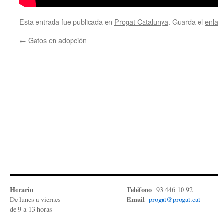
Esta entrada fue publicada en
Progat Catalunya
. Guarda el
enl
←
Gatos en adopción
Horario
Teléfono
93 446 10 92
Email
De lunes a viernes
progat@progat.cat
de 9 a 13 horas