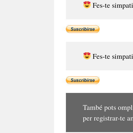
Fes-te simpat
Fes-te simpat
També pots omplir
per registrar-te 