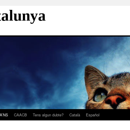
talunya
A’NS
CAACB
Tens algun dubte?
Català
Español