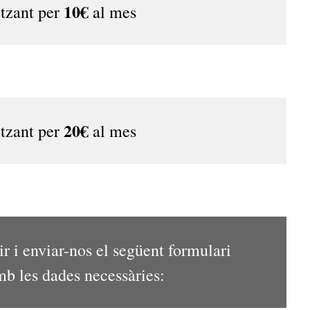
10€
itzant per
al mes
20€
itzant per
al mes
 i enviar-nos el següent formulari
amb les dades necessàries: