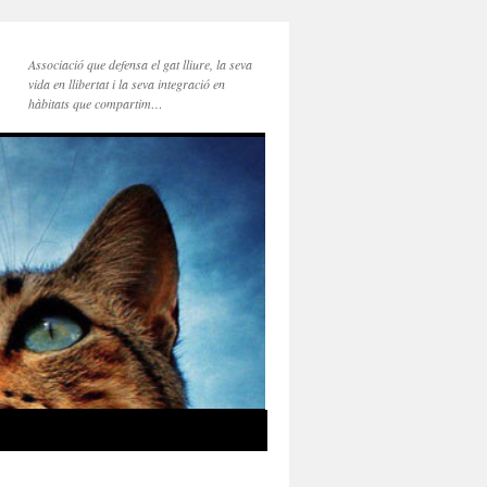
Associació que defensa el gat lliure, la seva
vida en llibertat i la seva integració en
hàbitats que compartim…