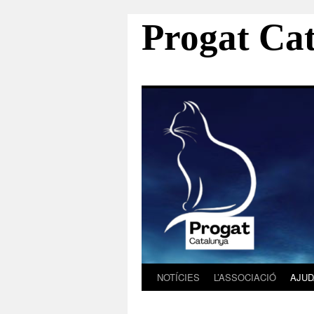
Progat Ca
NOTÍCIES
L’ASSOCIACIÓ
AJUD
Vés
al