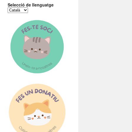
Selecció de llenguatge
Selecció
de
llenguatge