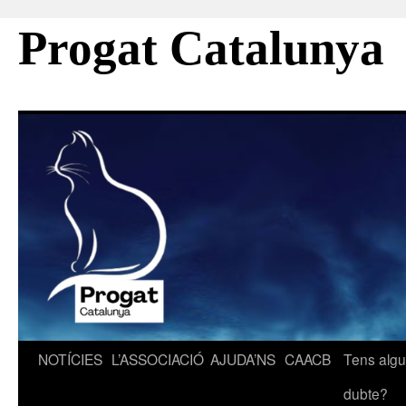
Progat Catalunya
Vés
NOTÍCIES
L’ASSOCIACIÓ
AJUDA’NS
CAACB
Tens alg
al
dubte?