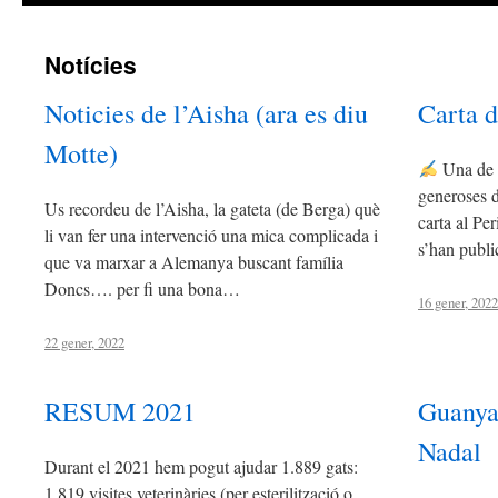
contingut
Notícies
Noticies de l’Aisha (ara es diu
Carta d
Motte)
Una de l
generoses d
Us recordeu de l’Aisha, la gateta (de Berga) què
carta al Pe
li van fer una intervenció una mica complicada i
s’han publi
que va marxar a Alemanya buscant família
Doncs…. per fi una bona…
16 gener, 2022
22 gener, 2022
RESUM 2021
Guanya
Nadal
Durant el 2021 hem pogut ajudar 1.889 gats:
1.819 visites veterinàries (per esterilització o