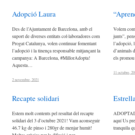
Adopció Laura
“Apren
Des de l’Ajuntament de Barcelona, amb el
Volem compa
suport de diverses entitats col·laboradores com
junts”, pen
Progat Catalunya, volen continuar fomentant
l’adopció, 
l’adopció i la tinença responsable mitjançant la
d’animals do
campanya: A Barcelona, #MillorAdopta!
els promou
Aquesta…
11 octubre, 2
2 novembre, 2021
Recapte solidari
Estrell
Estem molt contents pel resultat del recapte
ADOPTADA 
solidari del 3 d’octubre 2021! Vam aconseguir
aquí Us pre
46.7 kg de pinso i 280gr de menjar humit!
tranquila q
Moltes gràcies per la difusió i per…