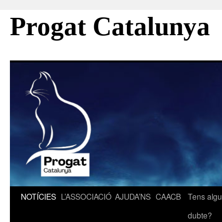
Progat Catalunya
Vés
NOTÍCIES
L’ASSOCIACIÓ
AJUDA’NS
CAACB
Tens alg
al
dubte?