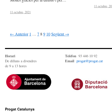
11 octubre, 2
11 octubre, 2021
← Anterior
1
…
7
8
9
10
Següent →
Horari
Teléfon
93 446 10 92
Email
De dilluns a divendres
progat@progat.cat
de 9 a 13 hores
Progat Catalunya