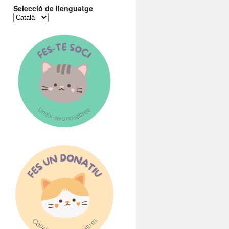
Selecció de llenguatge
Selecció
de
llenguatge