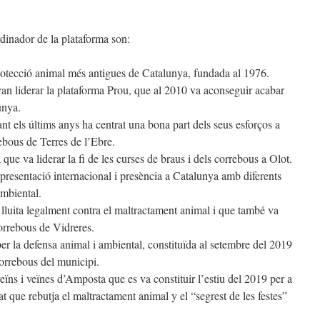
dinador de la plataforma son:
 protecció animal més antigues de Catalunya, fundada al 1976.
 van liderar la plataforma Prou, que al 2010 va aconseguir acabar
unya.
rant els últims anys ha centrat una bona part dels seus esforços a
ebous de Terres de l’Ebre.
que va liderar la fi de les curses de braus i dels correbous a Olot.
presentació internacional i presència a Catalunya amb diferents
ambiental.
e lluita legalment contra el maltractament animal i que també va
orrebous de Vidreres.
er la defensa animal i ambiental, constituïda al setembre del 2019
correbous del municipi.
veïns i veïnes d’Amposta que es va constituir l’estiu del 2019 per a
tat que rebutja el maltractament animal y el “segrest de les festes”