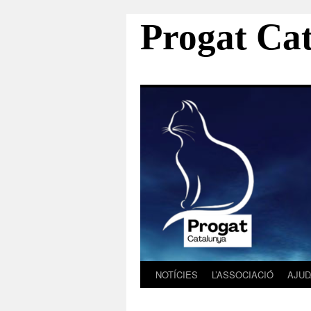
Progat Ca
NOTÍCIES
L’ASSOCIACIÓ
AJUD
Vés
al