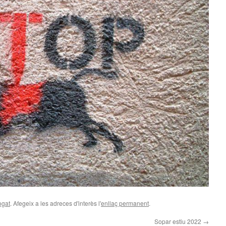
ogat
. Afegeix a les adreces d'interès l'
enllaç permanent
.
Sopar estiu 2022
→