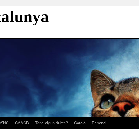
talunya
A’NS
CAACB
Tens algun dubte?
Català
Español