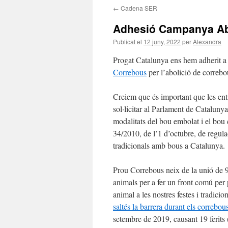
←
Cadena SER
contingut
Adhesió Campanya Ab
Publicat el
12 juny, 2022
per
Alexandra
Progat Catalunya ens hem adherit 
Correbous
per l’abolició de correbo
Creiem que és important que les enti
sol·licitar al Parlament de Catalunya
modalitats del bou embolat i el bou c
34/2010, de l’1 d’octubre, de regulac
tradicionals amb bous a Catalunya.
Prou Correbous neix de la unió de 9 
animals per a fer un front comú per 
animal a les nostres festes i tradici
saltés la barrera durant els correbou
setembre de 2019, causant 19 ferits (