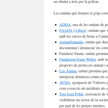
ser abatut a trets per la policia.
Les entitats que formen el grup coor
ADDA
, una de les entitats de
FAADA
i
Libera
!, entitats que
amb les curses de braus a Catal
AnimaNaturalis
, entitat que du
documentar i denunciar els corr
Fundació Fauna, entitat gironina 
Fundación Franz Weber
, amb re
projectes de protecció animal i 
Lex Ànima
, entitat gironina qu
interposar denúncia contra els c
AVDA
, agrupació de Vidreres p
com a reacció als incidents als 
Tots Som Poble
, associació de 
visibilitzar un sector de la socie
per part de les penyes taurines.