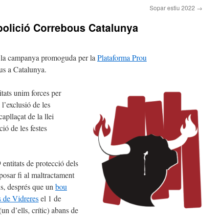
Sopar estiu 2022
→
olició Correbous Catalunya
a la campanya promoguda per la
Plataforma Prou
us a Catalunya.
tats unim forces per
 l’exclusió de les
apllaçat de la llei
ió de les festes
entitats de protecció dels
posar fi al maltractament
ons, després que un
bou
s de Vidreres
el 1 de
un d’ells, crític) abans de