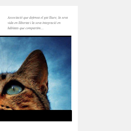
Associació que defensa el gat lliure, la seva
vida en llibertat i la seva integració en
hàbitats que compartim…