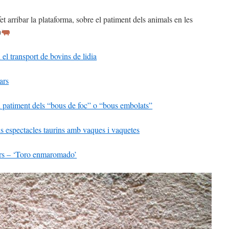
t arribar la plataforma, sobre el patiment dels animals en les
el transport de bovins de lidia
ars
el patiment dels “bous de foc” o “bous embolats”
els espectacles taurins amb vaques i vaquetes
ars – ‘Toro enmaromado’