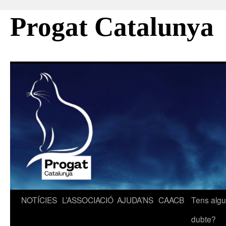
Progat Catalunya
Vés
NOTÍCIES
L’ASSOCIACIÓ
AJUDA’NS
CAACB
Tens alg
al
dubte?