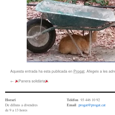
Aquesta entrada ha esta publicada en
Progat
. Afegeix a les adre
←
Panera solidària
Horari
Teléfon
93 446 10 92
Email
De dilluns a divendres
progat@progat.cat
de 9 a 13 hores