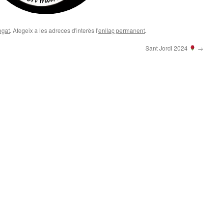
ogat
. Afegeix a les adreces d'interès l'
enllaç permanent
.
Sant Jordi 2024
→