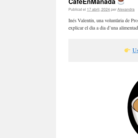
CafeEnManada
Publicat el
17 abril, 2024
per
Alexandra
Inés Valentín, una voluntària de Pr
explicar el dia a dia d’una alimenta
Us