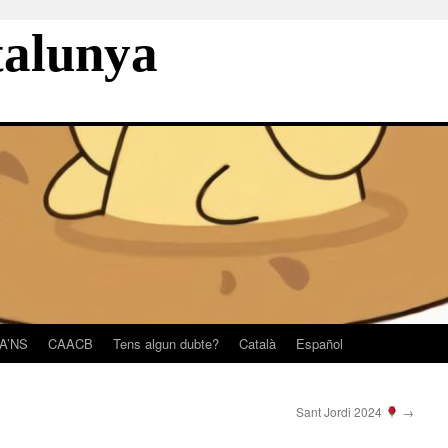
talunya
A’NS
CAACB
Tens algun dubte?
Català
Español
Sant Jordi 2024
→