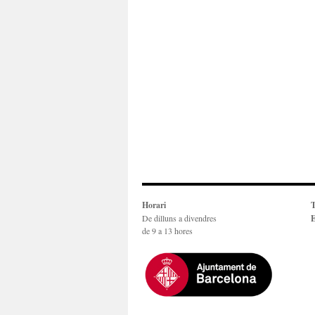
Horari
T
De dilluns a divendres
E
de 9 a 13 hores