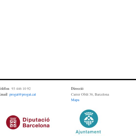
eléfon
93 446 10 92
Direcció
mail
progat@progat.cat
Carrer Oblit 36, Barcelona
Mapa