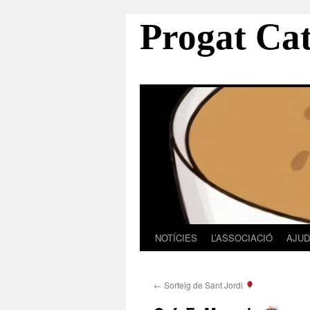
Progat Ca
NOTÍCIES
L’ASSOCIACIÓ
AJUD
Vés
al
←
Sorteig de Sant Jordi
contingut