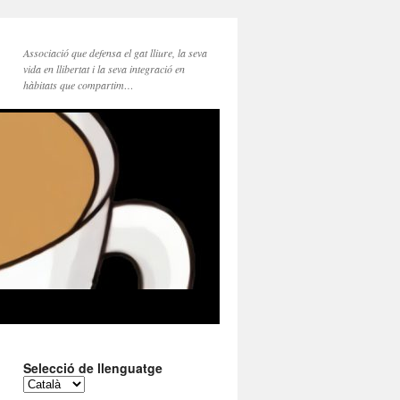
Associació que defensa el gat lliure, la seva
vida en llibertat i la seva integració en
hàbitats que compartim…
Selecció de llenguatge
Selecció
de